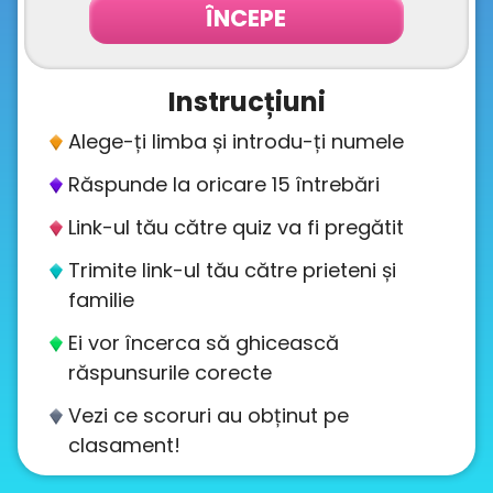
ÎNCEPE
About
us
Instrucțiuni
Contact
Alege-ți limba și introdu-ți numele
us
Răspunde la oricare 15 întrebări
Link-ul tău către quiz va fi pregătit
Trimite link-ul tău către prieteni și
familie
Ei vor încerca să ghicească
răspunsurile corecte
Vezi ce scoruri au obținut pe
clasament!