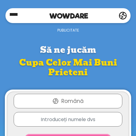
Home
Social
Să ne jucăm
Cupa Celor Mai Buni
Privacy
Prieteni
FAQ's
Română
Terms
&
Conditions