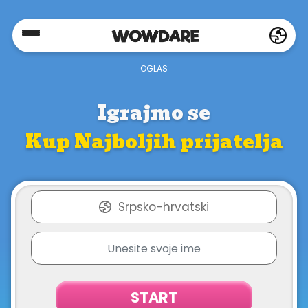
Home
Social
Igrajmo se
Kup Najboljih prijatelja
Privacy
FAQ's
Srpsko-hrvatski
Terms
&
Conditions
START