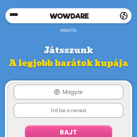
Home
Social
Játsszunk
A legjobb barátok kupája
Privacy
FAQ's
Magyar
Terms
&
Conditions
RAJT