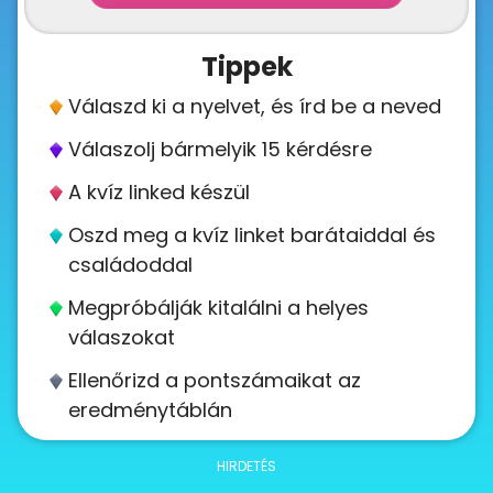
About
us
Tippek
Válaszd ki a nyelvet, és írd be a neved
Contact
Válaszolj bármelyik 15 kérdésre
us
A kvíz linked készül
Oszd meg a kvíz linket barátaiddal és
családoddal
Megpróbálják kitalálni a helyes
válaszokat
Ellenőrizd a pontszámaikat az
eredménytáblán