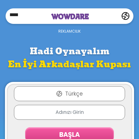
Home
Social
Hadi Oynayalım
En İyi Arkadaşlar Kupası
Privacy
FAQ's
Türkçe
Terms
&
Conditions
BAŞLA