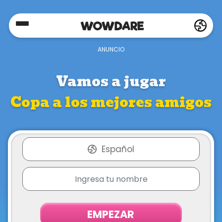
Home
Social
Vamos a jugar
Copa a los mejores amigos
Privacy
FAQ's
Español
Terms
&
Conditions
EMPEZAR