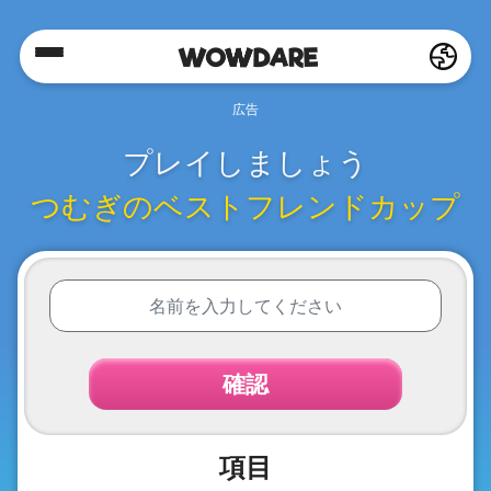
Home
Social
プレイしましょう
つむぎのベストフレンドカップ
Privacy
FAQ's
確認
Terms
&
Conditions
項目